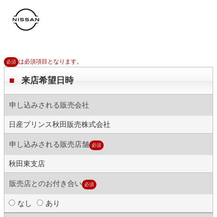
コ
ン
テ
ン
ツ
へ
ス
キ
は必須項目となります。
必須
ッ
プ
来店希望日時
申し込みされる販売会社
日産プリンス秋田販売株式会社
申し込みされる販売店舗
必須
秋田東支店
販売店とのお付き合い
必須
なし
あり