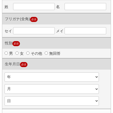
姓
名
フリガナ(全角)
必須
セイ
メイ
性別
必須
男
女
その他
無回答
生年月日
必須